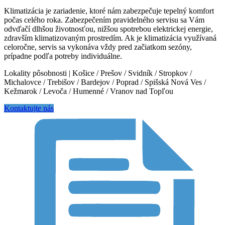
Klimatizácia je zariadenie, ktoré nám zabezpečuje tepelný komfort
počas celého roka. Zabezpečením pravidelného servisu sa Vám
odvďačí dlhšou životnosťou, nižšou spotrebou elektrickej energie,
zdravším klimatizovaným prostredím. Ak je klimatizácia využívaná
celoročne, servis sa vykonáva vždy pred začiatkom sezóny,
prípadne podľa potreby individuálne.
Lokality pôsobnosti | Košice / Prešov / Svidník / Stropkov /
Michalovce / Trebišov / Bardejov / Poprad / Spišská Nová Ves /
Kežmarok / Levoča / Humenné / Vranov nad Topľou
Kontaktujte nás