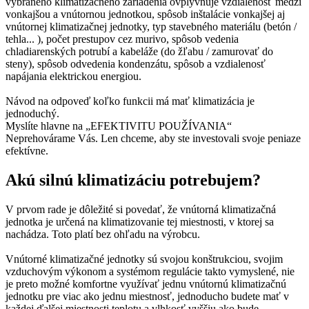
vybraného klimatizačného zariadenia ovplyvňuje vzdialenosť medzi
vonkajšou a vnútornou jednotkou, spôsob inštalácie vonkajšej aj
vnútornej klimatizačnej jednotky, typ stavebného materiálu (betón /
tehla... ), počet prestupov cez murivo, spôsob vedenia
chladiarenských potrubí a kabeláže (do žľabu / zamurovať do
steny), spôsob odvedenia kondenzátu, spôsob a vzdialenosť
napájania elektrickou energiou.
Návod na odpoveď koľko funkcii má mať klimatizácia je
jednoduchý.
Myslíte hlavne na „EFEKTIVITU POUŽÍVANIA“
Neprehovárame Vás. Len chceme, aby ste investovali svoje peniaze
efektívne.
Akú silnú klimatizáciu potrebujem?
V prvom rade je dôležité si povedať, že vnútorná klimatizačná
jednotka je určená na klimatizovanie tej miestnosti, v ktorej sa
nachádza. Toto platí bez ohľadu na výrobcu.
Vnútorné klimatizačné jednotky sú svojou konštrukciou, svojim
vzduchovým výkonom a systémom regulácie takto vymyslené, nie
je preto možné komfortne využívať jednu vnútornú klimatizačnú
jednotku pre viac ako jednu miestnosť, jednoducho budete mať v
každej ďalšej miestnosti teplotu a vlhkosť vyššiu ako bude