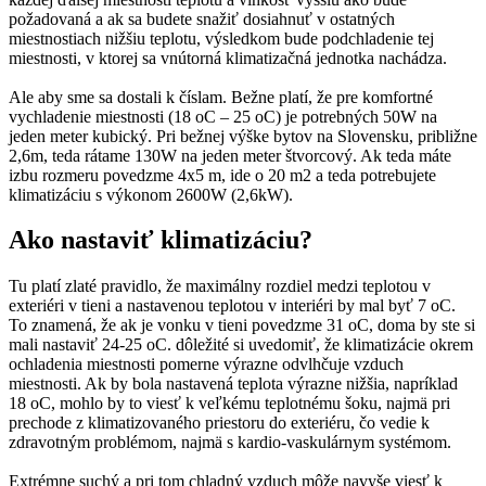
požadovaná a ak sa budete snažiť dosiahnuť v ostatných
miestnostiach nižšiu teplotu, výsledkom bude podchladenie tej
miestnosti, v ktorej sa vnútorná klimatizačná jednotka nachádza.
Ale aby sme sa dostali k číslam. Bežne platí, že pre komfortné
vychladenie miestnosti (18 oC – 25 oC) je potrebných 50W na
jeden meter kubický. Pri bežnej výške bytov na Slovensku, približne
2,6m, teda rátame 130W na jeden meter štvorcový. Ak teda máte
izbu rozmeru povedzme 4x5 m, ide o 20 m2 a teda potrebujete
klimatizáciu s výkonom 2600W (2,6kW).
Ako nastaviť klimatizáciu?
Tu platí zlaté pravidlo, že maximálny rozdiel medzi teplotou v
exteriéri v tieni a nastavenou teplotou v interiéri by mal byť 7 oC.
To znamená, že ak je vonku v tieni povedzme 31 oC, doma by ste si
mali nastaviť 24-25 oC. dôležité si uvedomiť, že klimatizácie okrem
ochladenia miestnosti pomerne výrazne odvlhčuje vzduch
miestnosti. Ak by bola nastavená teplota výrazne nižšia, napríklad
18 oC, mohlo by to viesť k veľkému teplotnému šoku, najmä pri
prechode z klimatizovaného priestoru do exteriéru, čo vedie k
zdravotným problémom, najmä s kardio-vaskulárnym systémom.
Extrémne suchý a pri tom chladný vzduch môže navyše viesť k