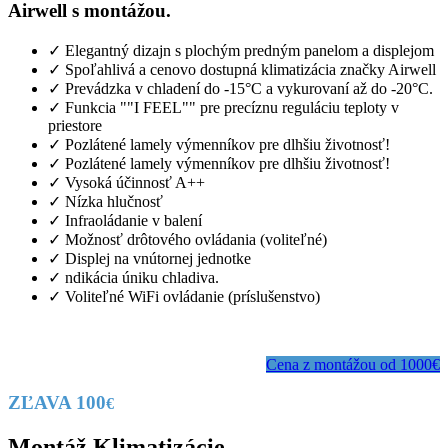
Airwell s montážou.
✓ Elegantný dizajn s plochým predným panelom a displejom
✓ Spoľahlivá a cenovo dostupná klimatizácia značky Airwell
✓ Prevádzka v chladení do -15°C a vykurovaní až do -20°C.
✓ Funkcia ""I FEEL"" pre precíznu reguláciu teploty v
priestore
✓ Pozlátené lamely výmenníkov pre dlhšiu životnosť!
✓ Pozlátené lamely výmenníkov pre dlhšiu životnosť!
✓ Vysoká účinnosť A++
✓ Nízka hlučnosť
✓ Infraoládanie v balení
✓ Možnosť drôtového ovládania (voliteľné)
✓ Displej na vnútornej jednotke
✓ ndikácia úniku chladiva.
✓ Voliteľné WiFi ovládanie (príslušenstvo)
Cena z montážou od 1000€
ZĽAVA 100
€
Montáž Klimatizácie